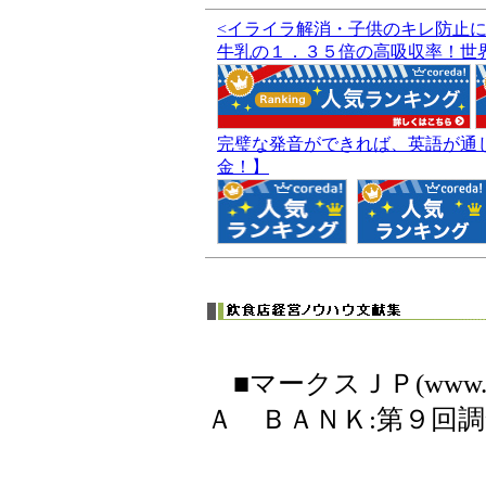
<イライラ解消・子供のキレ防止に
牛乳の１．３５倍の高吸収率！世
完璧な発音ができれば、英語が通
金！】
■マークスＪＰ(www.m
Ａ ＢＡＮＫ:第９回