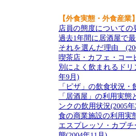
【外食実態・外食産業
店員の態度についての要望
過去1年間に居酒屋で
それを選んだ理由 (200
喫茶店・カフェ・コー
別によく飲まれるドリン
年9月)
「ピザ」の飲食状況・飲食
「居酒屋」の利用実態
ンクの飲用状況(2005年
食の商業施設の利用実態(2
エスプレッソ・カプチ
態(2004年11月)