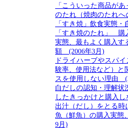
「こういった商品があ
のたれ（焼肉のたれへのニ
「すき焼」飲食実態・自宅
「すき焼のたれ」 購
実態、最もよく購入す
額 (2006年3月)
ドライハーブやスパイ
験率、使用法など）と
スを使用しない理由 (20
白だしの認知・理解状
したきっかけと購入しない
出汁（だし）をとる時に使
魚（鮮魚）の購入実態、
9月)